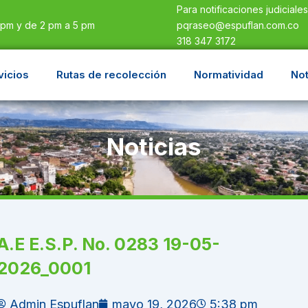
Para notificaciones judiciale
pqraseo@espuflan.com.co
 pm y de 2 pm a 5 pm
318 347 3172
vicios
Rutas de recolección
Normatividad
Not
Noticias
A.E E.S.P. No. 0283 19-05-
2026_0001
Admin Espuflan
mayo 19, 2026
5:38 pm