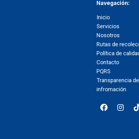
Navegación:
Inicio
Servicios
Nosotros
Rutas de recolec
Política de calida
Contacto
PQRS
Transparencia de
infromación
F
I
a
n
i
c
s
e
t
b
a