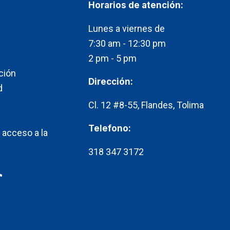
Horarios de atención:​
Lunes a viernes de
7:30 am - 12:30 pm
2 pm - 5 pm
ción
Dirección:
d
Cl. 12 #8-55, Flandes, Tolima
Telefono:
 acceso a la
318 347 3172
T
k
t
o