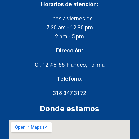
c
s
k
Horarios de atención:​
e
t
t
b
a
o
Lunes a viernes de
o
g
k
7:30 am - 12:30 pm
o
r
2 pm - 5 pm
k
a
m
Dirección:
Cl. 12 #8-55, Flandes, Tolima
Telefono:
318 347 3172
Donde estamos