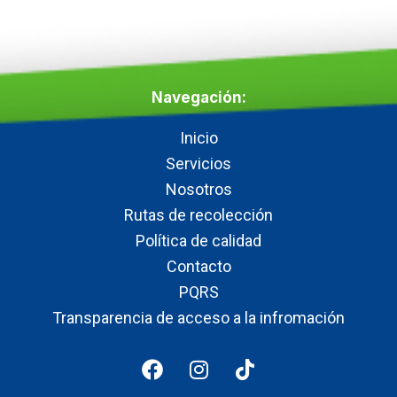
Navegación:
Inicio
Servicios
Nosotros
Rutas de recolección
Política de calidad
Contacto
PQRS
Transparencia de acceso a la infromación
F
I
T
a
n
i