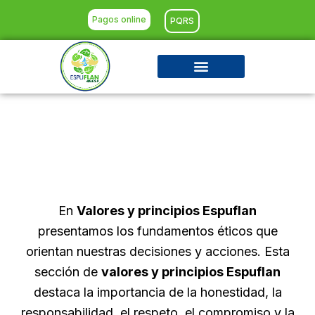
Ir
Pagos online
PQRS
al
contenido
En
Valores y principios Espuflan
presentamos los fundamentos éticos que
orientan nuestras decisiones y acciones. Esta
sección de
valores y principios Espuflan
destaca la importancia de la honestidad, la
responsabilidad, el respeto, el compromiso y la