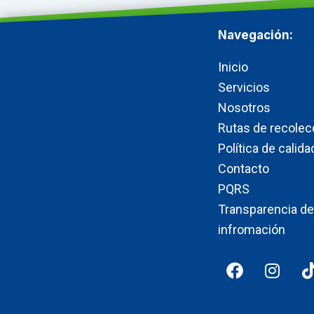
Navegación:
Inicio
Servicios
Nosotros
Rutas de recolec
Política de calida
Contacto
PQRS
Transparencia de
infromación
F
I
a
n
i
c
s
e
t