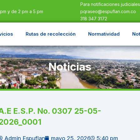
Para notificaciones judiciale
pqraseo@espuflan.com.co
 pm y de 2 pm a 5 pm
318 347 3172
vicios
Rutas de recolección
Normatividad
Not
Noticias
A.E E.S.P. No. 0307 25-05-
2026_0001
Admin Espuflan
mayo 25, 2026
5:40 pm