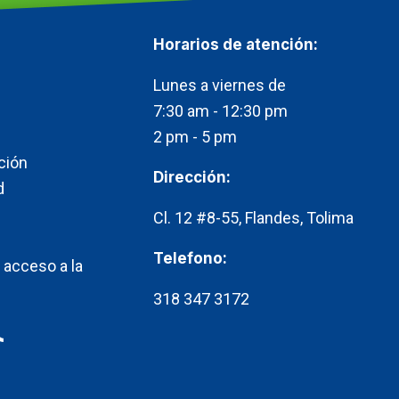
Horarios de atención:​
Lunes a viernes de
7:30 am - 12:30 pm
2 pm - 5 pm
ción
Dirección:
d
Cl. 12 #8-55, Flandes, Tolima
Telefono:
 acceso a la
318 347 3172
T
k
t