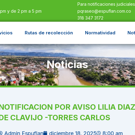
Para notificaciones judiciale
pqraseo@espuflan.com.co
 pm y de 2 pm a 5 pm
318 347 3172
vicios
Rutas de recolección
Normatividad
Not
Noticias
NOTIFICACION POR AVISO LILIA DIA
DE CLAVIJO -TORRES CARLOS
Admin Espuflan
diciembre 18, 2025
8:00 am