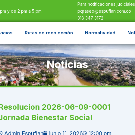
Para notificaciones judiciale
pqraseo@espuflan.com.co
 pm y de 2 pm a 5 pm
318 347 3172
vicios
Rutas de recolección
Normatividad
Not
Noticias
Resolucion 2026-06-09-0001
Jornada Bienestar Social
Admin Espuflan
junio 11, 2026
12:00 pm