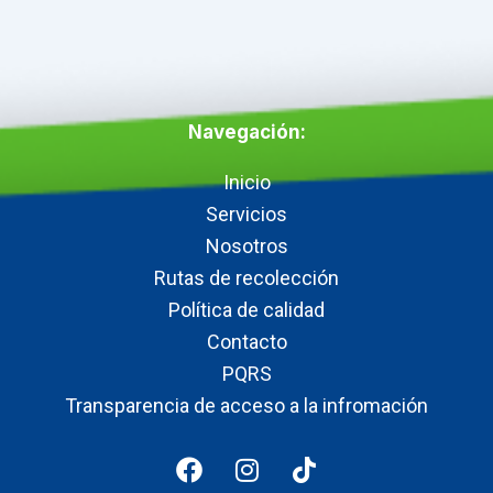
Navegación:
Inicio
Servicios
Nosotros
Rutas de recolección
Política de calidad
Contacto
PQRS
Transparencia de acceso a la infromación
F
I
T
a
n
i