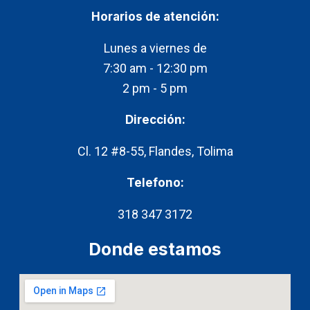
c
s
k
Horarios de atención:​
e
t
t
b
a
o
Lunes a viernes de
o
g
k
7:30 am - 12:30 pm
o
r
2 pm - 5 pm
k
a
m
Dirección:
Cl. 12 #8-55, Flandes, Tolima
Telefono:
318 347 3172
Donde estamos